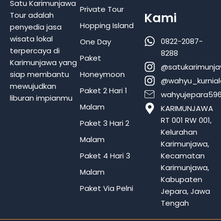
Satu Karimunjawa
Private Tour
Kami
Tour adalah
Hopping Island
penyedia jasa
wisata lokal
0822-2087-
One Day
terpercaya di
8288
Paket
Karimunjawa yang
@satukarimunj
Honeymoon
siap membantu
@wahyu_kurnia
mewujudkan
Paket 2 Hari 1
wahyujepara59
liburan impianmu
Malam
KARIMUNJAWA
RT 001 RW 001,
Paket 3 Hari 2
Kelurahan
Malam
Karimunjawa,
Paket 4 Hari 3
Kecamatan
Karimunjawa,
Malam
Kabupaten
Paket Via Pelni
Jepara, Jawa
Tengah