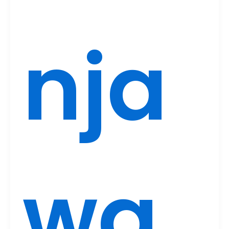
nja
wa