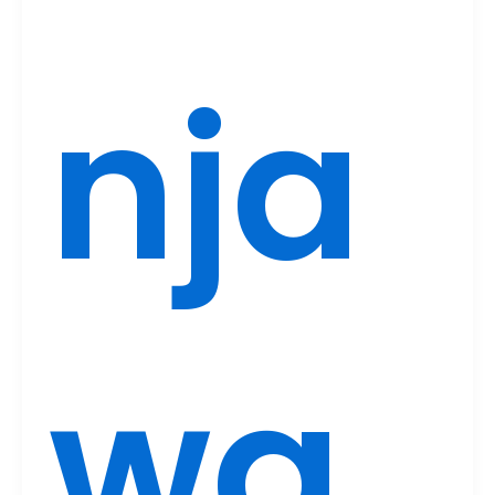
nja
wa