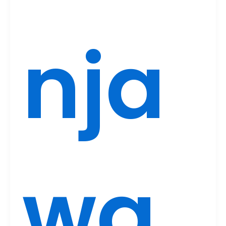
nja
wa