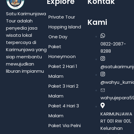
Explore
Kontak
Satu Karimunjawa
Private Tour
Kami
Tour adalah
Hopping Island
penyedia jasa
wisata lokal
One Day
terpercaya di
0822-2087-
Paket
Karimunjawa yang
8288
Honeymoon
siap membantu
mewujudkan
Paket 2 Hari 1
@satukarimun
liburan impianmu
Malam
@wahyu_kurni
Paket 3 Hari 2
Malam
wahyujepara5
Paket 4 Hari 3
KARIMUNJAWA
Malam
RT 001 RW 001,
Paket Via Pelni
Kelurahan