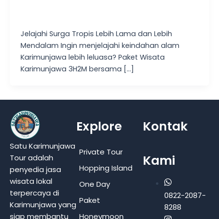
Jelajahi Surga Tropis Lebih Lama dan Lebih
Mendalam Ingin menjelajahi keindahan alam
Karimunjawa lebih leluasa? Paket Wisata
Karimunjawa 3H2M bersama […]
Explore
Kontak
Satu Karimunjawa
Private Tour
Kami
Tour adalah
Hopping Island
penyedia jasa
wisata lokal
One Day
terpercaya di
0822-2087-
Paket
Karimunjawa yang
8288
Honeymoon
siap membantu